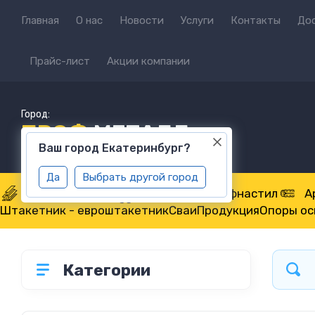
Главная
О нас
Новости
Услуги
Контакты
До
Прайс-лист
Акции компании
Город:
ПРОФ
МЕТАЛЛ
Ваш город Екатеринбург?
Да
Выбрать другой город
Металлопрокат
Труба
Профнастил
А
Штакетник - евроштакетник
Сваи
Продукция
Опоры о
Категории