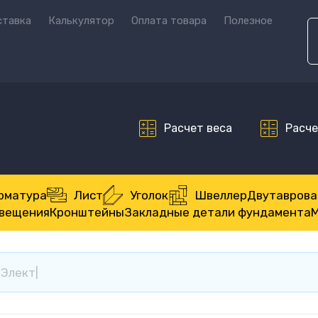
ставка
Калькулятор
Оплата товара
Полезное
Расчет веса
Расче
рматура
Лист
Уголок
Швеллер
Двутаврова
свещения
Кронштейны
Закладные детали фундамента