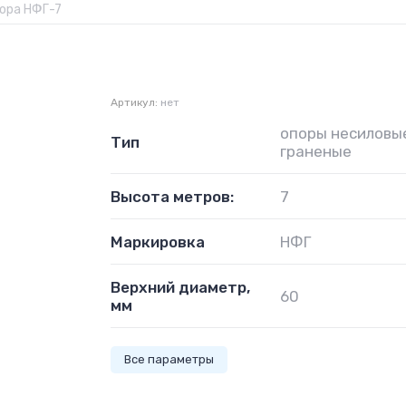
ора НФГ-7
Артикул:
нет
опоры несиловы
Тип
граненые
Высота метров:
7
Маркировка
НФГ
Верхний диаметр,
60
мм
Все параметры