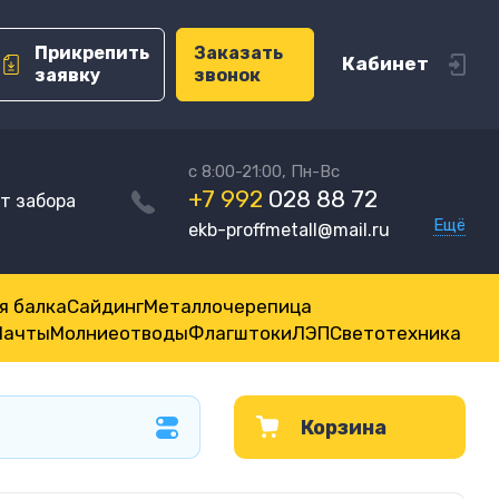
Прикрепить
Заказать
Кабинет
заявку
звонок
с 8:00-21:00, Пн-Вс
+7 992
028 88 72
т забора
Ещё
ekb-proffmetall@mail.ru
я балка
Сайдинг
Металлочерепица
Мачты
Молниеотводы
Флагштоки
ЛЭП
Светотехника
Корзина